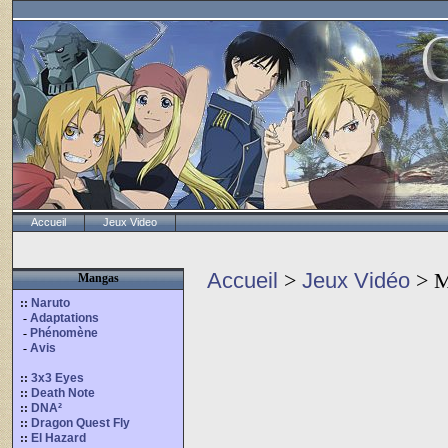
Accueil
Jeux Video
Accueil
>
Jeux Vidéo
> M
Mangas
::
Naruto
-
Adaptations
-
Phénomène
-
Avis
::
3x3 Eyes
::
Death Note
::
DNA²
::
Dragon Quest Fly
::
El Hazard