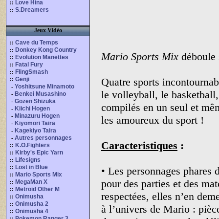
::
Love Hina
::
S.Dreamers
Jeux Vidéo
::
Cave du Temps
::
Donkey Kong Country
Mario Sports Mix
déboule s
::
Evolution Manettes
::
Fatal Fury
::
FlingSmash
::
Genji
Quatre sports incontourna
-
Yoshitsune Minamoto
le volleyball, le basketball
-
Benkei Musashino
-
Gozen Shizuka
compilés en un seul et même
-
Kiichi Hogen
-
Minazuru Hogen
les amoureux du sport !
-
Kiyomori Taira
-
Kagekiyo Taira
-
Autres personnages
Caracteristiques
:
::
K.O.Fighters
::
Kirby's Epic Yarn
::
Lifesigns
::
Lost in Blue
• Les personnages phares 
::
Mario Sports Mix
pour des parties et des ma
::
MegaMan X
::
Metroid Other M
respectées, elles n’en dem
::
Onimusha
::
Onimusha 2
à l’univers de Mario : pièc
::
Onimusha 4
::
Pokemon Ranger 3