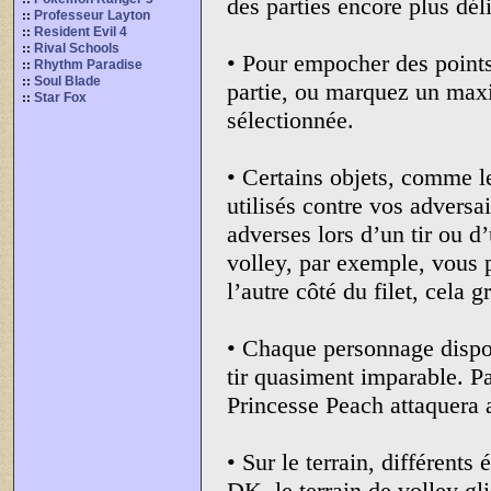
des parties encore plus déli
::
Professeur Layton
::
Resident Evil 4
::
Rival Schools
• Pour empocher des point
::
Rhythm Paradise
::
Soul Blade
partie, ou marquez un maxi
::
Star Fox
sélectionnée.
• Certains objets, comme l
utilisés contre vos adversa
adverses lors d’un tir ou d
volley, par exemple, vous po
l’autre côté du filet, cela
• Chaque personnage dispo
tir quasiment imparable. P
Princesse Peach attaquera a
• Sur le terrain, différents
DK, le terrain de volley gl