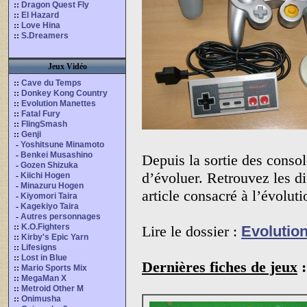
::
Dragon Quest Fly
::
El Hazard
::
Love Hina
::
S.Dreamers
Jeux Vidéo
::
Cave du Temps
::
Donkey Kong Country
::
Evolution Manettes
::
Fatal Fury
::
FlingSmash
::
Genji
-
Yoshitsune Minamoto
-
Benkei Musashino
Depuis la sortie des consol
-
Gozen Shizuka
d’évoluer. Retrouvez les d
-
Kiichi Hogen
-
Minazuru Hogen
article consacré à l’évolut
-
Kiyomori Taira
-
Kagekiyo Taira
-
Autres personnages
::
K.O.Fighters
Lire le dossier :
Evolutio
::
Kirby's Epic Yarn
::
Lifesigns
::
Lost in Blue
Dernières fiches de jeux
:
::
Mario Sports Mix
::
MegaMan X
::
Metroid Other M
::
Onimusha