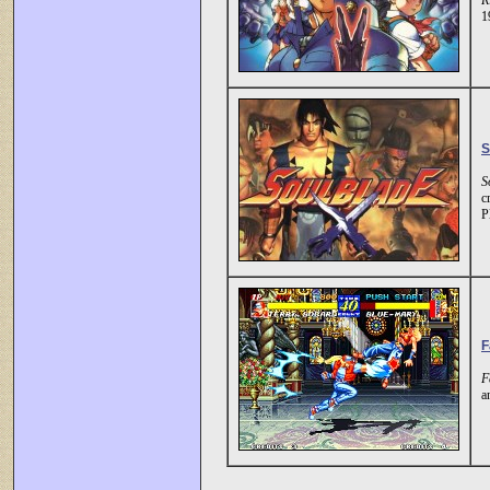
R
1
S
S
c
P
F
F
a