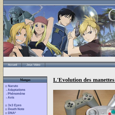
Accueil
Jeux Video
L'Evolution des manettes
Mangas
::
Naruto
-
Adaptations
-
Phénomène
-
Avis
::
3x3 Eyes
::
Death Note
::
DNA²