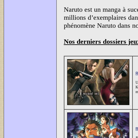
Naruto est un manga à succ
millions d’exemplaires dan
phénomène Naruto dans not
Nos derniers dossiers jeu
R
U
K
m
R