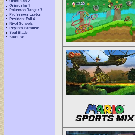
::
Onimusha 2
::
Onimusha 4
::
Pokemon Ranger 3
::
Professeur Layton
::
Resident Evil 4
::
Rival Schools
::
Rhythm Paradise
::
Soul Blade
::
Star Fox